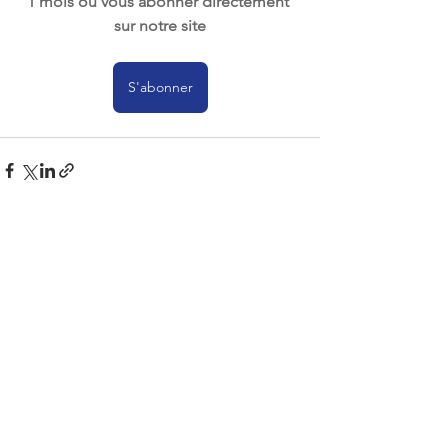
1 mois ou vous abonner directement 
sur notre site
S'abonner
Voir tout
Posts récents