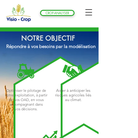
CROP-ANALYSER
NOTRE OBJECTIF
Répondre à vos besoins par la modélisation
Optimiser le pilotage de
Aider à anticiper les
votre exploitation, à partir
risques agricoles liés
de nos OAD, en vous
au climat.
accompagnant dans
vos décisions.